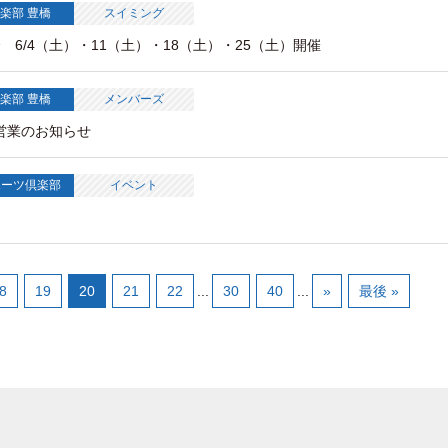
楽部 豊橋
スイミング
6/4（土）・11（土）・18（土）・25（土）開催
楽部 豊橋
メンバーズ
営業のお知らせ
ポーツ倶楽部
イベント
8
19
20
21
22
...
30
40
...
»
最後 »